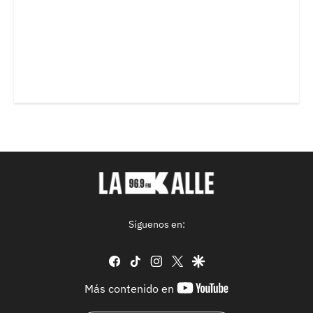
Síguenos en:
facebook
tiktok
instagram
twitter
google
youtube-
Más contenido en
footer