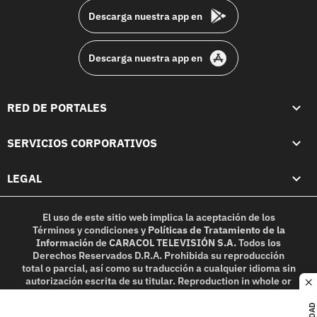
Descarga nuestra app en
Descarga nuestra app en
RED DE PORTALES
SERVICIOS CORPORATIVOS
LEGAL
El uso de este sitio web implica la aceptación de los
Términos y condiciones
y
Políticas de Tratamiento de la
Información
de
CARACOL TELEVISIÓN S.A.
Todos los
Derechos Reservados D.R.A. Prohibida su reproducción
total o parcial, así como su traducción a cualquier idioma sin
autorización escrita de su titular. Reproduction in whole or
c
in part, or translation without written permission is
prohibited. All rights reserved 2025.