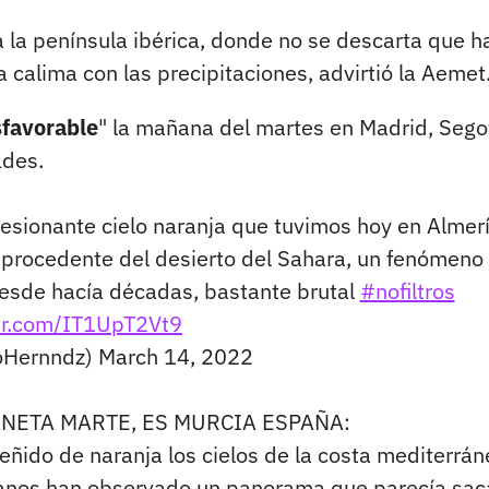
ia la península ibérica, donde no se descarta que h
a calima con las precipitaciones, advirtió la Aemet
favorable
" la mañana del martes en Madrid, Sego
ades.
presionante cielo naranja que tuvimos hoy en Almer
 procedente del desierto del Sahara, un fenómeno
desde hacía décadas, bastante brutal
#nofiltros
ter.com/IT1UpT2Vt9
ioHernndz)
March 14, 2022
ANETA MARTE, ES MURCIA ESPAÑA:
eñido de naranja los cielos de la costa mediterrán
danos han observado un panorama que parecía sa