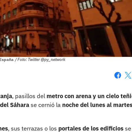
 España
/ Foto: Twitter @py_network
Faceboo
X
ranja
, pasillos del
metro con arena y un cielo teñ
 del Sáhara
se cernió la
noche del lunes al marte
hes
, sus terrazas o los
portales de los edificios
se