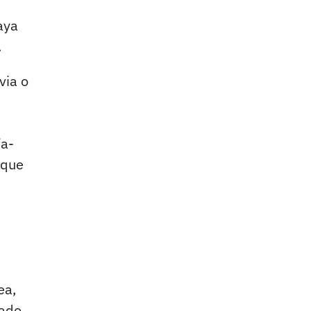
aya
.
via o
ía-
 que
ea,
cado