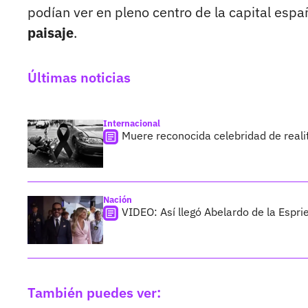
podían ver en pleno centro de la capital esp
paisaje
.
Últimas noticias
Internacional
Muere reconocida celebridad de reali
Nación
VIDEO: Así llegó Abelardo de la Esprie
También puedes ver: