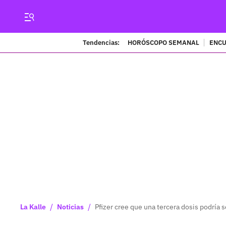
Tendencias:
HORÓSCOPO SEMANAL
ENCU
/
/
La Kalle
Noticias
Pfizer cree que una tercera dosis podría 