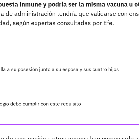
espuesta inmune y podría ser la misma vacuna u o
ta de administración tendría que validarse con en
idad, según expertas consultadas por Efe.
lla a su posesión junto a su esposa y sus cuatro hijos
legio debe cumplir con este requisito
so de vacunación y otros apenas han comenzado a