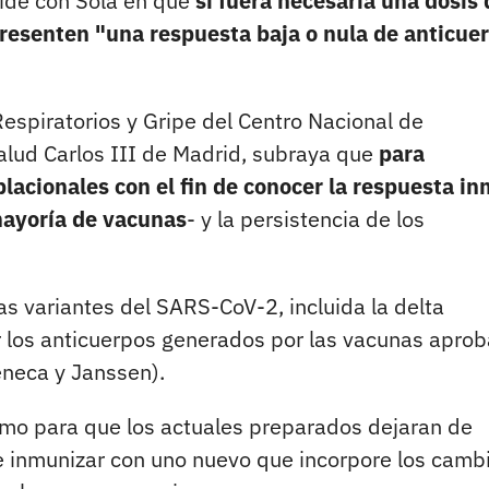
ide con Sola en que
si fuera necesaria una dosis 
presenten "una respuesta baja o nula de anticue
espiratorios y Gripe del Centro Nacional de
Salud Carlos III de Madrid, subraya que
para
lacionales con el fin de conocer la respuesta i
 mayoría de vacunas
- y la persistencia de los
s variantes del SARS-CoV-2, incluida la delta
or los anticuerpos generados por las vacunas apro
eneca y Janssen).
mo para que los actuales preparados dejaran de
ue inmunizar con uno nuevo que incorpore los camb