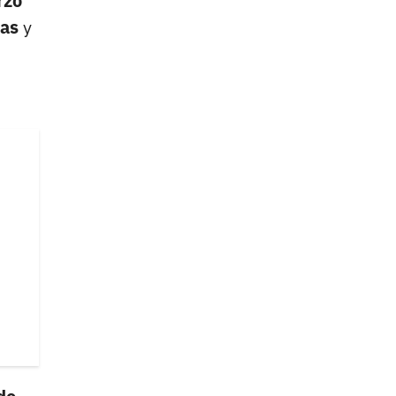
rzo
nas
y