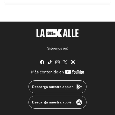
Síguenos en:
facebook
tiktok
instagram
twitter
google
youtube-
Más contenido en
footer
Descarga nuestra app en
Descarga nuestra app en