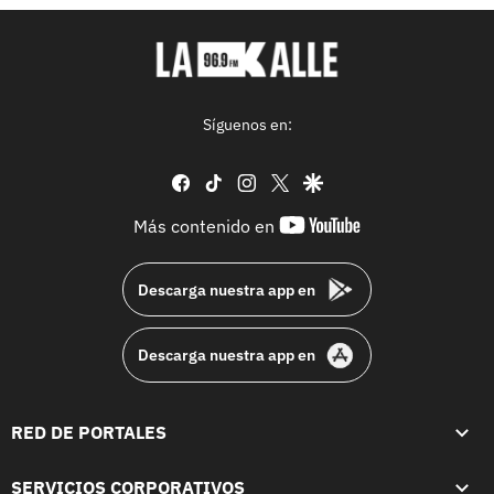
Síguenos en:
facebook
tiktok
instagram
twitter
google
youtube-
Más contenido en
footer
Descarga nuestra app en
Descarga nuestra app en
RED DE PORTALES
SERVICIOS CORPORATIVOS