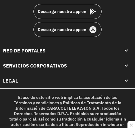
Descarga nuestra app en
Descarga nuestra app en
RED DE PORTALES
SERVICIOS CORPORATIVOS
LEGAL
El uso de este sitio web implica la aceptación de los
Términos y condiciones
y
Políticas de Tratamiento de la
Información
de
CARACOL TELEVISIÓN S.A.
Todos los
Derechos Reservados D.R.A. Prohibida su reproducción
total o parcial, así como su traducción a cualquier idioma sin
autorización escrita de su titular. Reproduction in whole or
c
in part, or translation without written permission is