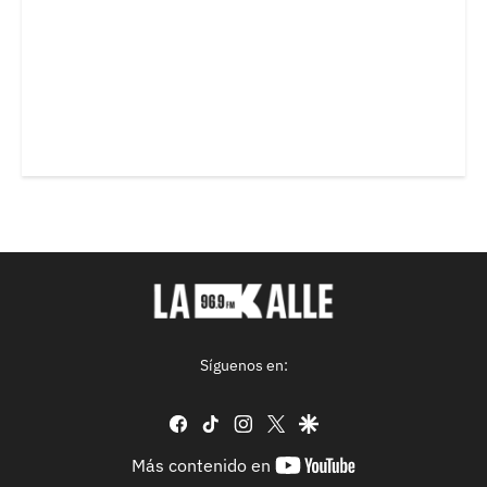
Síguenos en:
facebook
tiktok
instagram
twitter
google
youtube-
Más contenido en
footer