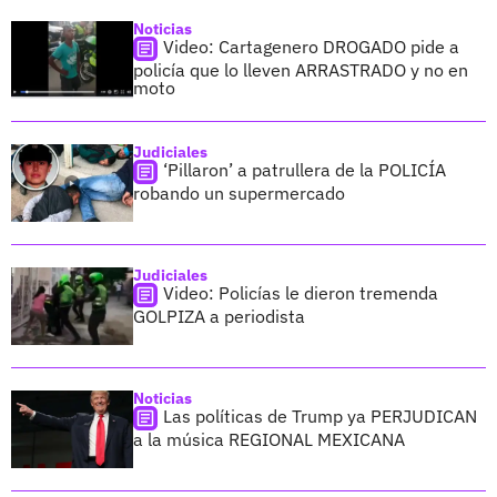
Noticias
Video: Cartagenero DROGADO pide a
policía que lo lleven ARRASTRADO y no en
moto
Judiciales
‘Pillaron’ a patrullera de la POLICÍA
robando un supermercado
Judiciales
Video: Policías le dieron tremenda
GOLPIZA a periodista
Noticias
Las políticas de Trump ya PERJUDICAN
a la música REGIONAL MEXICANA