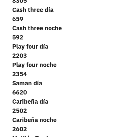
8305
Cash three día
659
Cash three noche
592
Play four día
2203
Play four noche
2354
Saman día
6620
Caribeña día
2502
Caribeña noche
2602