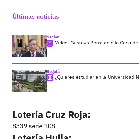
Últimas noticias
Nación
Video: Gustavo Petro dejó la Casa de
Bogotá
¿Quieres estudiar en la Universidad 
Lotería Cruz Roja:
8339 serie 108
Lotería Huila: