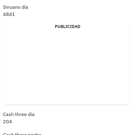
Sinuano día
4841
PUBLICIDAD
Cash three día
204
Cash three noche