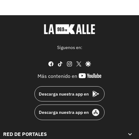
Síguenos en:
facebook
tiktok
instagram
twitter
google
youtube-
Más contenido en
footer
Descarga nuestra app en
Descarga nuestra app en
RED DE PORTALES