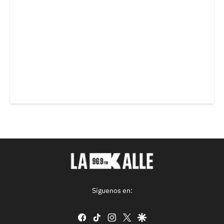
Síguenos en:
facebook
tiktok
instagram
twitter
google