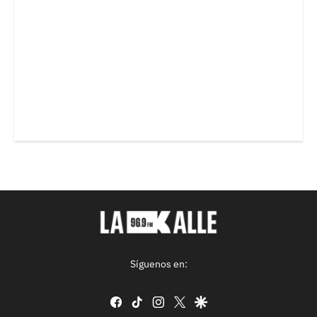
Síguenos en:
facebook
tiktok
instagram
twitter
google