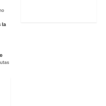
no
 la
lo
autas