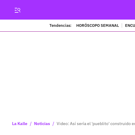
Tendencias:
HORÓSCOPO SEMANAL
ENCU
/
/
La Kalle
Noticias
Video: Así sería el 'pueblito' construido 