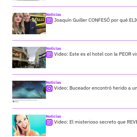
Noticias
Joaquín Guiller CONFESÓ por qué ELI
Noticias
Video: Este es el hotel con la PEOR v
Noticias
Video: Buceador encontró herido a u
Noticias
Video: El misterioso secreto que REV