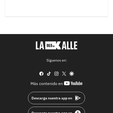
Síguenos en:
facebook
tiktok
instagram
twitter
google
youtube-
Más contenido en
footer
Descarga nuestra app en