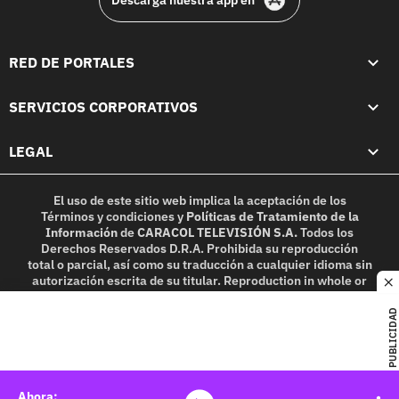
Descarga nuestra app en
RED DE PORTALES
SERVICIOS CORPORATIVOS
LEGAL
El uso de este sitio web implica la aceptación de los
Términos y condiciones
y
Políticas de Tratamiento de la
Información
de
CARACOL TELEVISIÓN S.A.
Todos los
Derechos Reservados D.R.A. Prohibida su reproducción
total o parcial, así como su traducción a cualquier idioma sin
autorización escrita de su titular. Reproduction in whole or
c
in part, or translation without written permission is
prohibited. All rights reserved 2025.
PUBLICIDAD
MIEMBRO DE: