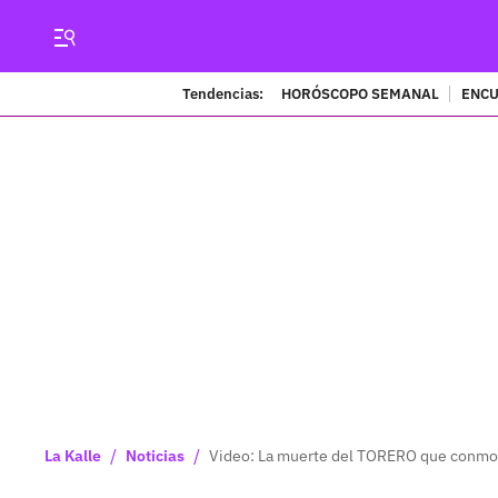
Tendencias:
HORÓSCOPO SEMANAL
ENCU
/
/
La Kalle
Noticias
Video: La muerte del TORERO que conm