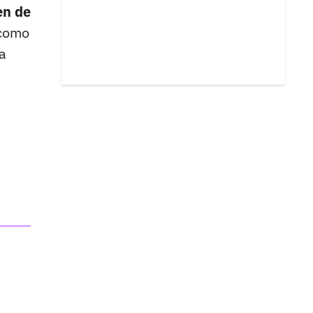
en de
 como
a