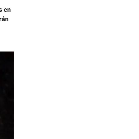
s en
rán