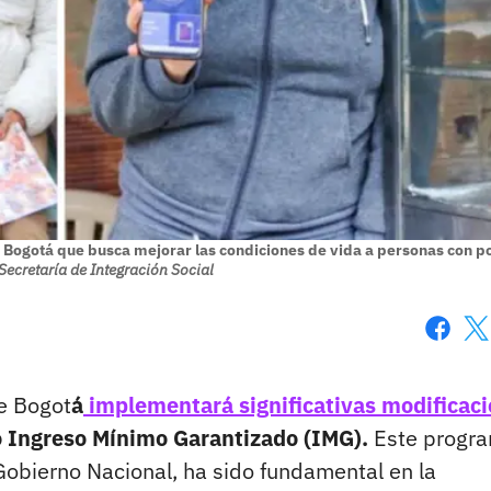
 Bogotá que busca mejorar las condiciones de vida a personas con p
Secretaría de Integración Social
Faceboo
X
de Bogot
á
implementará significativas modificac
 Ingreso Mínimo Garantizado (IMG).
Este progra
Gobierno Nacional, ha sido fundamental en la