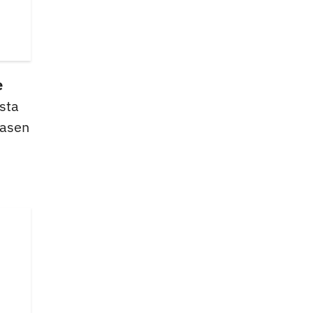
e
sta
pasen