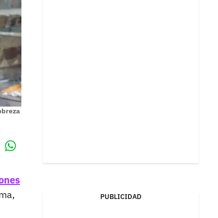
obreza
Whatsapp
k
iones
ma,
PUBLICIDAD