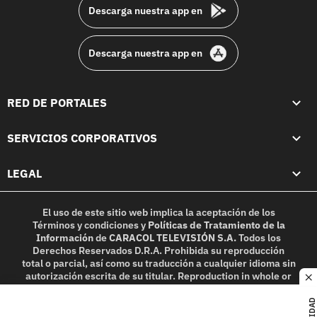
Descarga nuestra app en
Descarga nuestra app en
RED DE PORTALES
SERVICIOS CORPORATIVOS
LEGAL
El uso de este sitio web implica la aceptación de los
Términos y condiciones
y
Políticas de Tratamiento de la
Información
de
CARACOL TELEVISIÓN S.A.
Todos los
Derechos Reservados D.R.A. Prohibida su reproducción
total o parcial, así como su traducción a cualquier idioma sin
autorización escrita de su titular. Reproduction in whole or
c
in part, or translation without written permission is
prohibited. All rights reserved 2025.