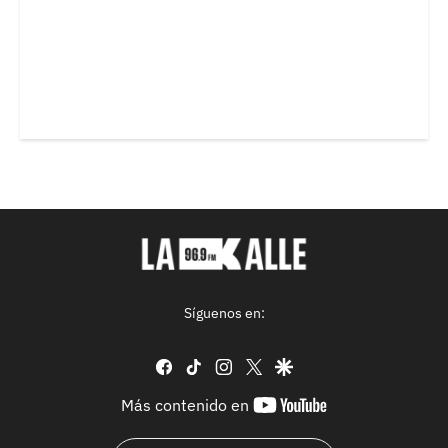
Síguenos en:
facebook
tiktok
instagram
twitter
google
youtube-
Más contenido en
footer