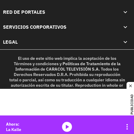
RED DE PORTALES
SERVICIOS CORPORATIVOS
LEGAL
El uso de este sitio web implica la aceptación de los
Términos y condiciones
y
Políticas de Tratamiento de la
Información
de
CARACOL TELEVISIÓN S.A.
Todos los
Derechos Reservados D.R.A. Prohibida su reproducción
total o parcial, así como su traducción a cualquier idioma sin
autorización escrita de su titular. Reproduction in whole or
c
in part, or translation without written permission is
prohibited. All rights reserved 2025.
PUBLICIDAD
MIEMBRO DE:
media-icon
La Kalle