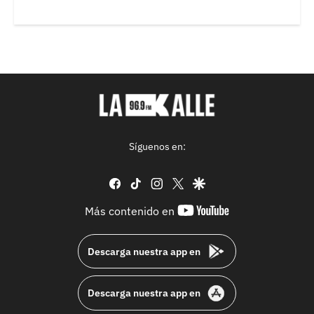
Síguenos en:
facebook
tiktok
instagram
twitter
google
youtube-
Más contenido en
footer
Descarga nuestra app en
Descarga nuestra app en