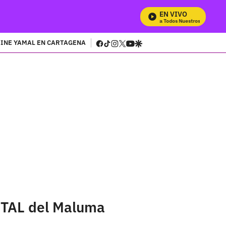
EN VIVO
Mira Todos Nuestros Programas
facebook
tiktok
instagram
twitter
youtube
google
INE YAMAL EN CARTAGENA
ENTAL del Maluma