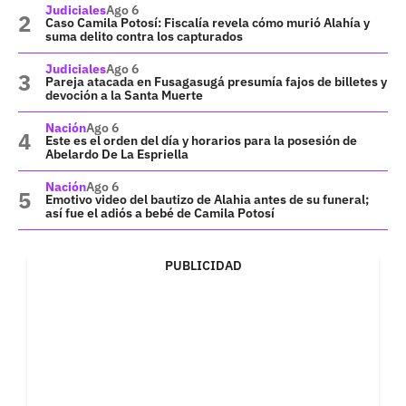
Judiciales
Ago 6
Caso Camila Potosí: Fiscalía revela cómo murió Alahía y
suma delito contra los capturados
Judiciales
Ago 6
Pareja atacada en Fusagasugá presumía fajos de billetes y
devoción a la Santa Muerte
Nación
Ago 6
Este es el orden del día y horarios para la posesión de
Abelardo De La Espriella
Nación
Ago 6
Emotivo video del bautizo de Alahia antes de su funeral;
así fue el adiós a bebé de Camila Potosí
PUBLICIDAD