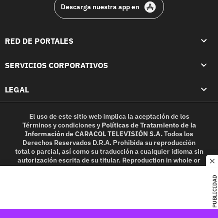
Descarga nuestra app en
RED DE PORTALES
SERVICIOS CORPORATIVOS
LEGAL
El uso de este sitio web implica la aceptación de los
Términos y condiciones
y
Políticas de Tratamiento de la
Información
de
CARACOL TELEVISIÓN S.A.
Todos los
Derechos Reservados D.R.A. Prohibida su reproducción
total o parcial, así como su traducción a cualquier idioma sin
autorización escrita de su titular. Reproduction in whole or
c
in part, or translation without written permission is
prohibited. All rights reserved 2025.
PUBLICIDAD
MIEMBRO DE: