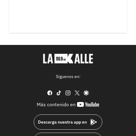
Síguenos en:
facebook
tiktok
instagram
twitter
google
youtube-
Más contenido en
footer
Descarga nuestra app en