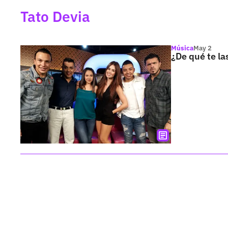
Tato Devia
Música
May 2
¿De qué te l