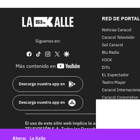
RED DE PORTA
Noticias Caracol
Caracol Televisión
Síguenos en:
Gol Caracol
Blu Radio
facebook
tiktok
instagram
twitter
google
HJCK
youtube-
Más contenido en
DiTu
footer
EL Espectador
Teatro Mayor
Descarga nuestra app en
Caracol Internaciona
Caracol Corporativo
Descarga nuestra app en
Caracol Next
El uso de este sitio web implica la aceptación de los
Térmi
TELEVISIÓN S.A.
Todos los Derechos Reservados D.R.A. Pr
idioma sin autorización escrita de su titular. Reproduction
La Kalle