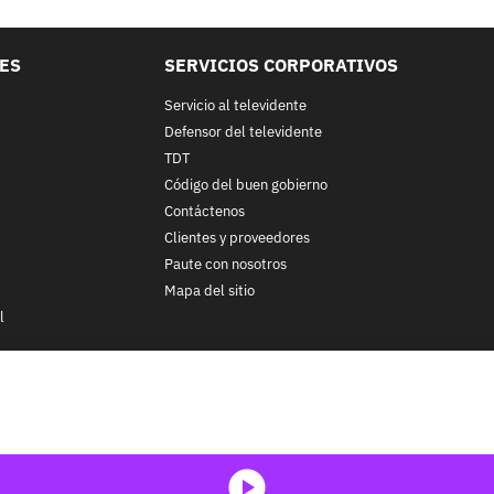
LES
SERVICIOS CORPORATIVOS
Servicio al televidente
Defensor del televidente
TDT
Código del buen gobierno
Contáctenos
Clientes y proveedores
Paute con nosotros
Mapa del sitio
l
nos y condiciones
y
Políticas de Tratamiento de la Información
de
CA
ohibida su reproducción total o parcial, así como su traducción a cu
 in whole or in part, or translation without written permission is prohib
media-icon