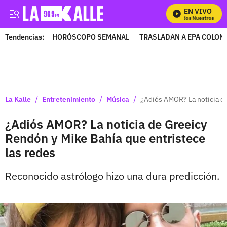
EN VIVO
Mira Todos Nuestros Prog
Tendencias:
HORÓSCOPO SEMANAL
TRASLADAN A EPA COLOM
PUBLICIDAD
/
/
/
La Kalle
Entretenimiento
Música
¿Adiós AMOR? La noticia de
¿Adiós AMOR? La noticia de Greeicy
Rendón y Mike Bahía que entristece
las redes
Reconocido astrólogo hizo una dura predicción.