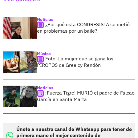
Noticias
¿Por qué esta CONGRESISTA se metió
en problemas por un baile?
Música
Foto: La mujer que se gana los
PIROPOS de Greeicy Rendón
Noticias
¡Fuerza Tigre! MURIÓ el padre de Falcao
García en Santa Marta
Únete a nuestro canal de Whatsapp para tener de
primera mano el mejor contenido de