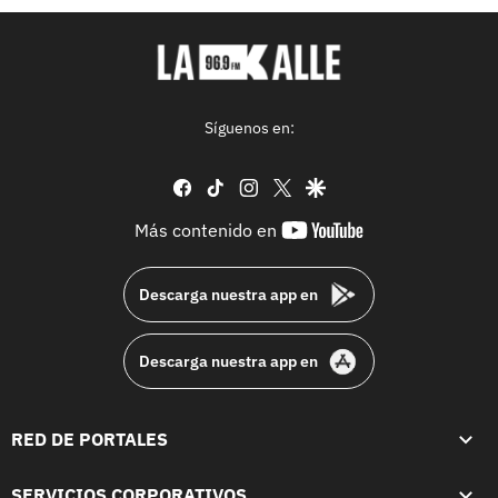
Síguenos en:
facebook
tiktok
instagram
twitter
google
youtube-
Más contenido en
footer
Descarga nuestra app en
Descarga nuestra app en
RED DE PORTALES
SERVICIOS CORPORATIVOS