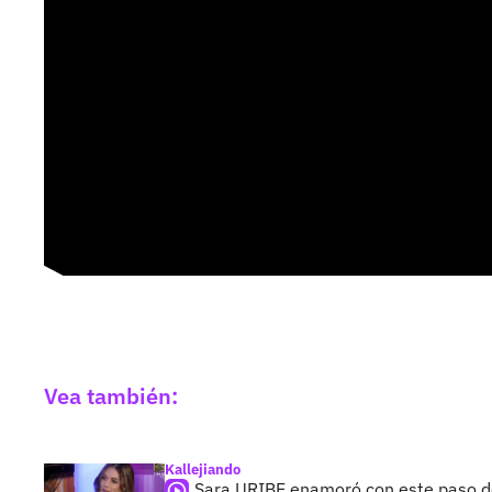
Vea también:
Kallejiando
Sara URIBE enamoró con este paso d