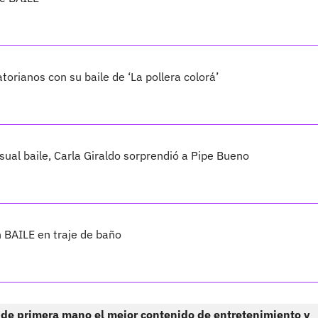
orianos con su baile de ‘La pollera colorá’
l baile, Carla Giraldo sorprendió a Pipe Bueno
 BAILE en traje de baño
 de primera mano el mejor contenido de entretenimiento y