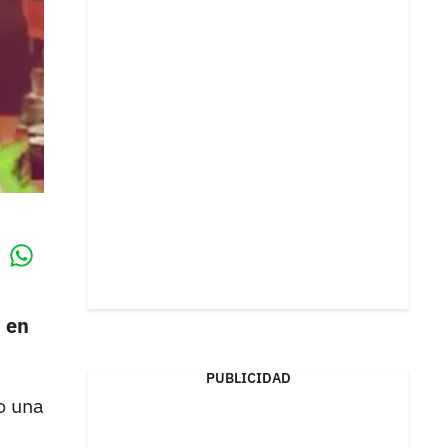
Whatsapp
k
m en
PUBLICIDAD
o una