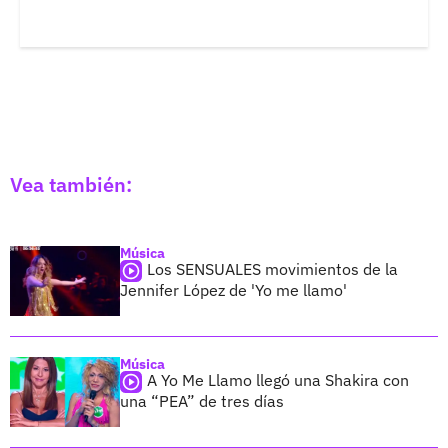
Vea también:
Música
Los SENSUALES movimientos de la
Jennifer López de 'Yo me llamo'
Música
A Yo Me Llamo llegó una Shakira con
una “PEA” de tres días