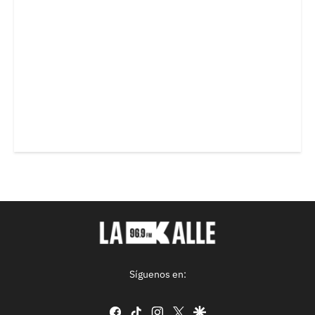
Síguenos en:
facebook
tiktok
instagram
twitter
google