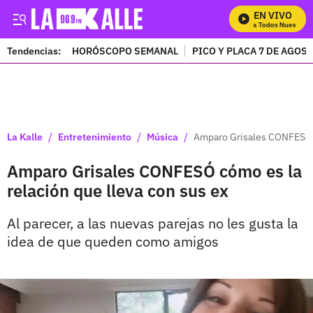
EN VIVO
Mira Todos Nuestros P
Tendencias:
HORÓSCOPO SEMANAL
PICO Y PLACA 7 DE AGOS
PUBLICIDAD
/
/
/
La Kalle
Entretenimiento
Música
Amparo Grisales CONFESÓ c
Amparo Grisales CONFESÓ cómo es la
relación que lleva con sus ex
Al parecer, a las nuevas parejas no les gusta la
idea de que queden como amigos