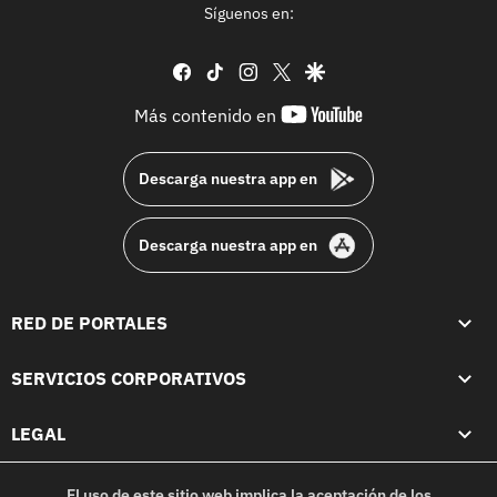
Síguenos en:
facebook
tiktok
instagram
twitter
google
youtube-
Más contenido en
footer
Descarga nuestra app en
Descarga nuestra app en
RED DE PORTALES
SERVICIOS CORPORATIVOS
LEGAL
El uso de este sitio web implica la aceptación de los