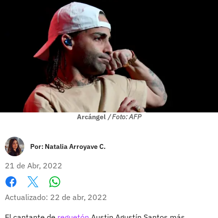
Arcángel
/ Foto: AFP
Por:
Natalia Arroyave C.
21 de Abr, 2022
Whatsapp
Facebook
X
Actualizado: 22 de abr, 2022
El cantante de
reguetón
Austin Agustín Santos más