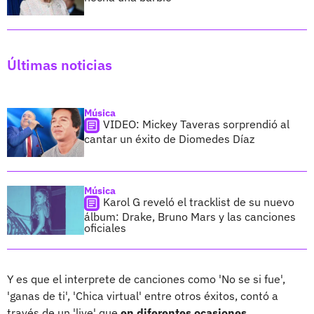
Últimas noticias
Música
VIDEO: Mickey Taveras sorprendió al
cantar un éxito de Diomedes Díaz
Música
Karol G reveló el tracklist de su nuevo
álbum: Drake, Bruno Mars y las canciones
oficiales
Y es que el interprete de canciones como 'No se si fue',
'ganas de ti', 'Chica virtual' entre otros éxitos, contó a
través de un 'live' que
en diferentes ocasiones