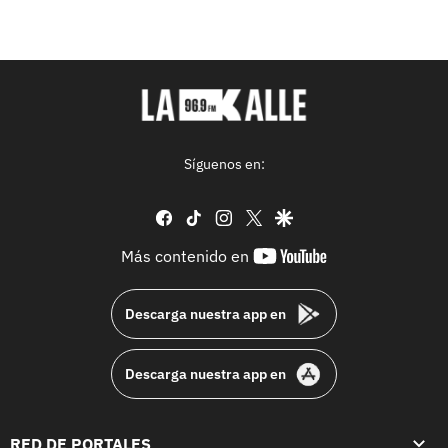
Síguenos en:
facebook
tiktok
instagram
twitter
google
youtube-
Más contenido en
footer
Descarga nuestra app en
Descarga nuestra app en
RED DE PORTALES