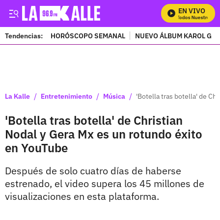
EN VIVO
Mira Todos Nuestros Pr
Tendencias:
HORÓSCOPO SEMANAL
NUEVO ÁLBUM KAROL G
PUBLICIDAD
/
/
/
La Kalle
Entretenimiento
Música
'Botella tras botella' de C
'Botella tras botella' de Christian
Nodal y Gera Mx es un rotundo éxito
en YouTube
Después de solo cuatro días de haberse
estrenado, el video supera los 45 millones de
visualizaciones en esta plataforma.