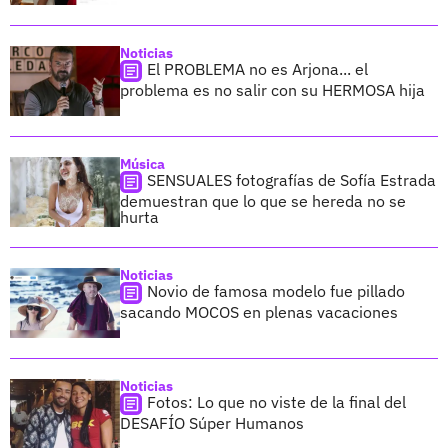
Noticias
El PROBLEMA no es Arjona... el
problema es no salir con su HERMOSA hija
Música
SENSUALES fotografías de Sofía Estrada
demuestran que lo que se hereda no se
hurta
Noticias
Novio de famosa modelo fue pillado
sacando MOCOS en plenas vacaciones
Noticias
Fotos: Lo que no viste de la final del
DESAFÍO Súper Humanos