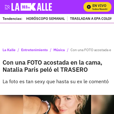
EN VIVO
Mira Todos Nuestros Pro
Tendencias:
HORÓSCOPO SEMANAL
TRASLADAN A EPA COLOM
PUBLICIDAD
/
/
/
La Kalle
Entretenimiento
Música
Con una FOTO acostada en l
Con una FOTO acostada en la cama,
Natalia París peló el TRASERO
La foto es tan sexy que hasta su ex le comentó