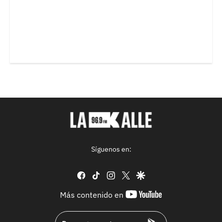
Síguenos en:
facebook
tiktok
instagram
twitter
google
youtube-
Más contenido en
footer