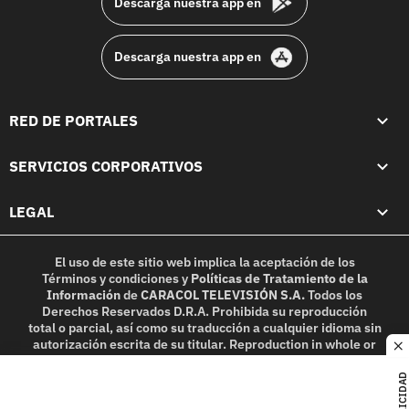
Descarga nuestra app en
Descarga nuestra app en
RED DE PORTALES
SERVICIOS CORPORATIVOS
LEGAL
El uso de este sitio web implica la aceptación de los
Términos y condiciones
y
Políticas de Tratamiento de la
Información
de
CARACOL TELEVISIÓN S.A.
Todos los
Derechos Reservados D.R.A. Prohibida su reproducción
total o parcial, así como su traducción a cualquier idioma sin
autorización escrita de su titular. Reproduction in whole or
c
in part, or translation without written permission is
prohibited. All rights reserved 2025.
PUBLICIDAD