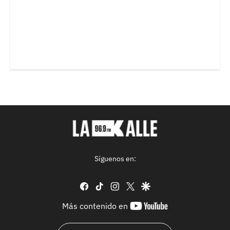
Síguenos en:
facebook
tiktok
instagram
twitter
google
youtube-
Más contenido en
footer