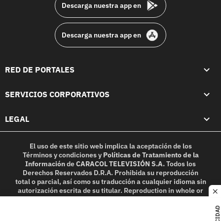
Descarga nuestra app en
Descarga nuestra app en
RED DE PORTALES
SERVICIOS CORPORATIVOS
LEGAL
El uso de este sitio web implica la aceptación de los
Términos y condiciones
y
Políticas de Tratamiento de la
Información
de
CARACOL TELEVISIÓN S.A.
Todos los
Derechos Reservados D.R.A. Prohibida su reproducción
total o parcial, así como su traducción a cualquier idioma sin
autorización escrita de su titular. Reproduction in whole or
c
in part, or translation without written permission is
prohibited. All rights reserved 2025.