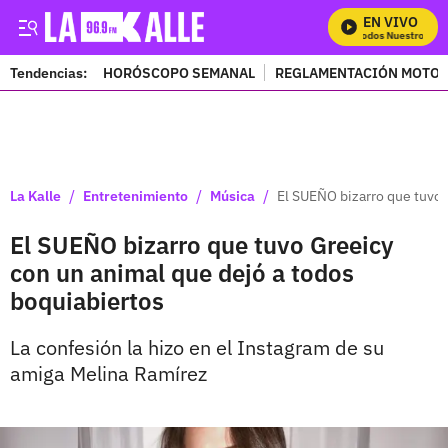
EN VIVO
Mira Todos Nuestros Prog
Tendencias:
HORÓSCOPO SEMANAL
REGLAMENTACIÓN MOTOS
PUBLICIDAD
/
/
/
La Kalle
Entretenimiento
Música
El SUEÑO bizarro que tuvo 
El SUEÑO bizarro que tuvo Greeicy
con un animal que dejó a todos
boquiabiertos
La confesión la hizo en el Instagram de su
amiga Melina Ramírez