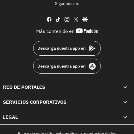
Síguenos en:
facebook
tiktok
instagram
twitter
google
youtube-
Más contenido en
footer
Descarga nuestra app en
Descarga nuestra app en
RED DE PORTALES
SERVICIOS CORPORATIVOS
LEGAL
El uso de este sitio web implica la aceptación de los