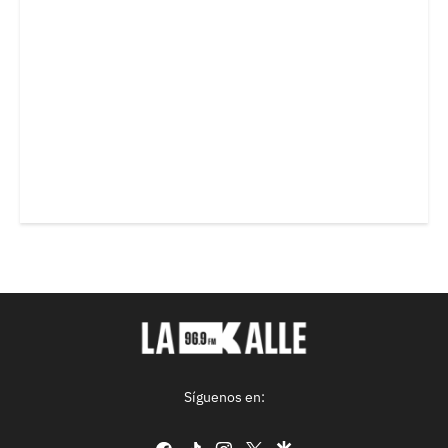
Síguenos en:
facebook
tiktok
instagram
twitter
google