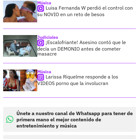
Música
Luisa Fernanda W perdió el control con
su NOVIO en un reto de besos
Judiciales
¡Escalofriante! Asesino contó que le
decía un DEMONIO antes de cometer
masacre
Música
Larissa Riquelme responde a los
VIDEOS porno que la involucran
Únete a nuestro canal de Whatsapp para tener de
primera mano el mejor contenido de
entretenimiento y música