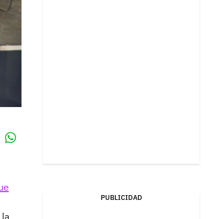
Whatsapp
k
ue
PUBLICIDAD
 la