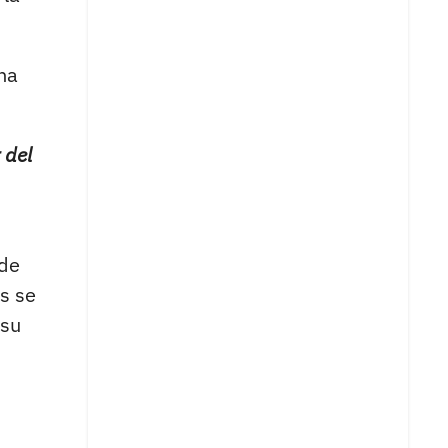
una
 del
de
s se
 su