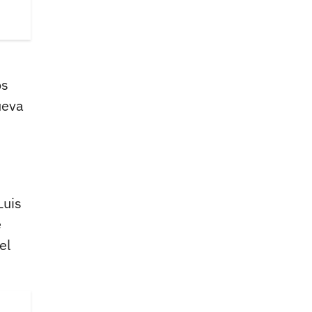
os
ueva
Luis
e
el