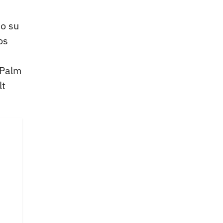
do su
os
 Palm
lt