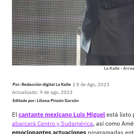
La Kalle - Arre
|
8 de Ago, 2023
Por:
Redacción digital La Kalle
Actualizado: 9 de ago, 2023
Editado por:
Liliana Pinzón Garzón
El
cantante mexicano Luis Miguel
está listo
abarcará Centro y Sudamérica
, así como Amé
emocionantes actuaciones
programadas entre