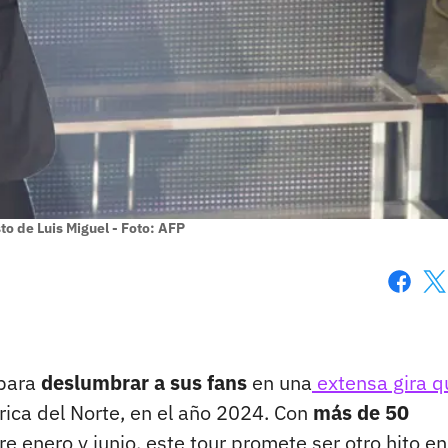
sto de Luis Miguel - Foto: AFP
Faceboo
X
 para
deslumbrar a sus fans
en una
extensa gira q
rica del Norte, en el año 2024. Con
más de 50
 enero y junio, este tour promete ser otro hito en