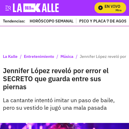
EN VIVO
Mira Todos
Tendencias:
HORÓSCOPO SEMANAL
PICO Y PLACA 7 DE AGOS
PUBLICIDAD
/
/
/
La Kalle
Entretenimiento
Música
Jennifer López reveló por 
Jennifer López reveló por error el
SECRETO que guarda entre sus
piernas
La cantante intentó imitar un paso de baile,
pero su vestido le jugó una mala pasada