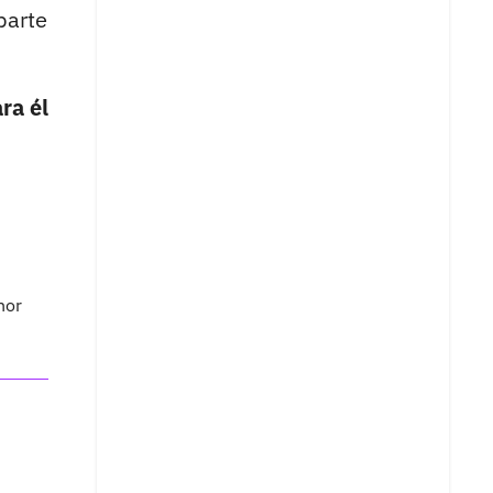
parte
ra él
nor