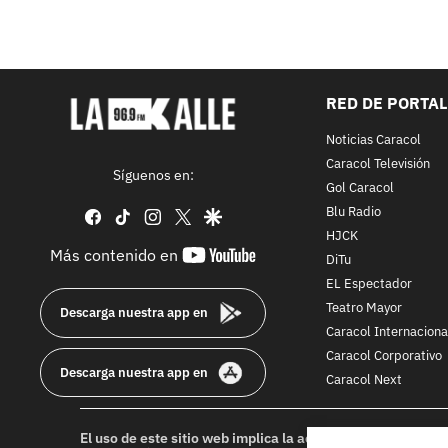
RED DE PORTA
Noticias Caracol
Caracol Televisión
Síguenos en:
Gol Caracol
Blu Radio
facebook
tiktok
instagram
twitter
google
HJCK
youtube-
Más contenido en
DiTu
footer
EL Espectador
Teatro Mayor
Descarga nuestra app en
Caracol Internaciona
Caracol Corporativo
Descarga nuestra app en
Caracol Next
El uso de este sitio web implica la aceptación de los
Térmi