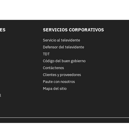
LES
SERVICIOS CORPORATIVOS
Servicio al televidente
Defensor del televidente
TDT
Código del buen gobierno
Contáctenos
Clientes y proveedores
Paute con nosotros
Mapa del sitio
l
nos y condiciones
y
Políticas de Tratamiento de la Información
de
CA