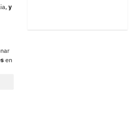
lia,
y
onar
es
en