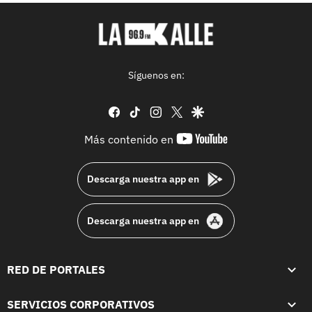
Síguenos en:
facebook
tiktok
instagram
twitter
google
youtube-
Más contenido en
footer
Descarga nuestra app en
Descarga nuestra app en
RED DE PORTALES
SERVICIOS CORPORATIVOS