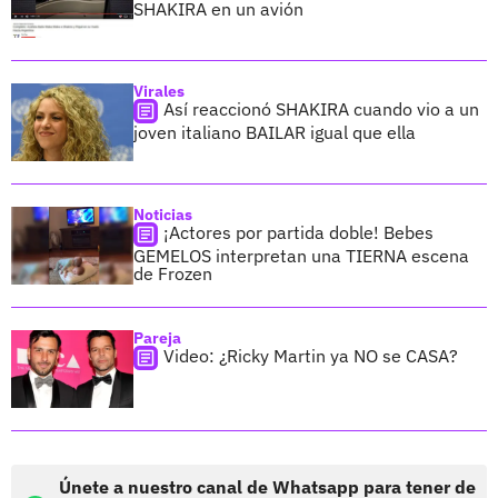
SHAKIRA en un avión
Virales
Así reaccionó SHAKIRA cuando vio a un
joven italiano BAILAR igual que ella
Noticias
¡Actores por partida doble! Bebes
GEMELOS interpretan una TIERNA escena
de Frozen
Pareja
Video: ¿Ricky Martin ya NO se CASA?
Únete a nuestro canal de Whatsapp para tener de