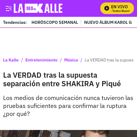
EN VIVO
Mira Todos Nuestros P
Tendencias:
HORÓSCOPO SEMANAL
NUEVO ÁLBUM KAROL G
PUBLICIDAD
/
/
/
La Kalle
Entretenimiento
Música
La VERDAD tras la supuest
La VERDAD tras la supuesta
separación entre SHAKIRA y Piqué
Los medios de comunicación nunca tuvieron las
pruebas suficientes para confirmar la ruptura
¿por qué?