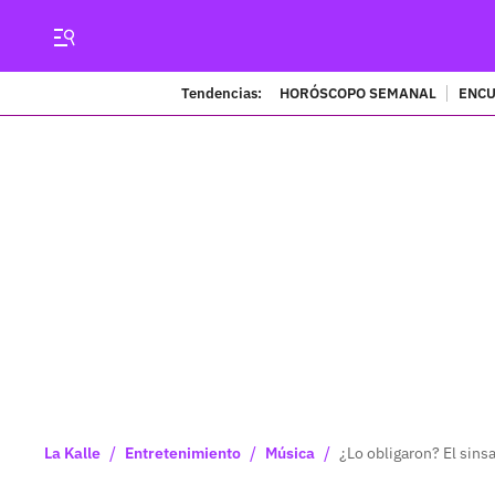
Tendencias:
HORÓSCOPO SEMANAL
ENCU
/
/
/
La Kalle
Entretenimiento
Música
¿Lo obligaron? El sins