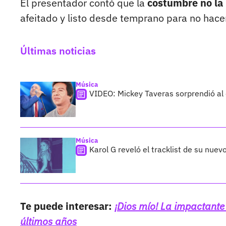
El presentador contó que la
costumbre no la 
afeitado y listo desde temprano para no hacer 
Últimas noticias
Música
VIDEO: Mickey Taveras sorprendió al
Música
Karol G reveló el tracklist de su nue
Te puede interesar:
¡Dios mío! La impactan
últimos años