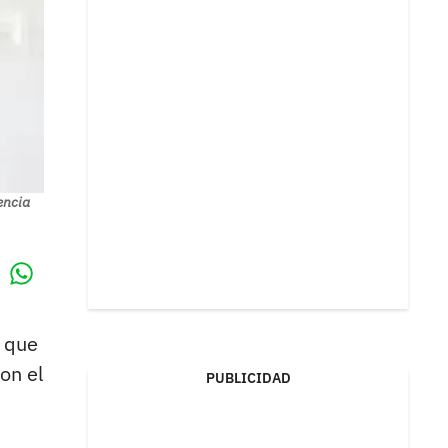
encia
Whatsapp
k
l que
on el
PUBLICIDAD