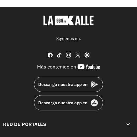
Síguenos en:
facebook
tiktok
instagram
twitter
google
youtube-
Más contenido en
footer
Descarga nuestra app en
Descarga nuestra app en
RED DE PORTALES