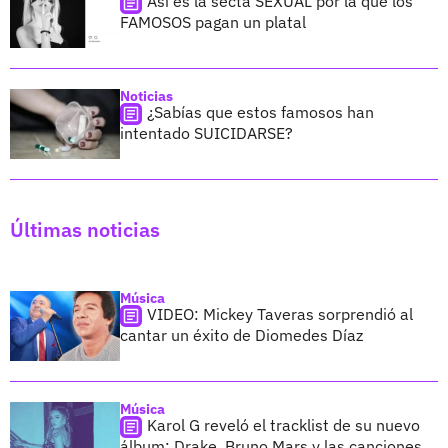
Así es la secta SEXUAL por la que los
FAMOSOS pagan un platal
Noticias
¿Sabías que estos famosos han
intentado SUICIDARSE?
Últimas noticias
Música
VIDEO: Mickey Taveras sorprendió al
cantar un éxito de Diomedes Díaz
Música
Karol G reveló el tracklist de su nuevo
álbum: Drake, Bruno Mars y las canciones