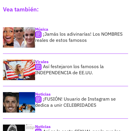
Vea también:
Música
¡Jamás los adivinarías! Los NOMBRES
reales de estos famosos
Virales
Así festejaron los famosos la
INDEPENDENCIA de EE.UU.
Noticias
¡FUSIÓN! Usuario de Instagram se
dedica a unir CELEBRIDADES
Noticias