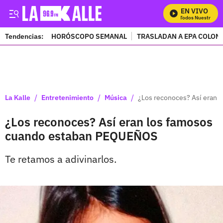
EN VIVO
Mira Todos Nuestros Pr
Tendencias:
HORÓSCOPO SEMANAL
TRASLADAN A EPA COLOM
PUBLICIDAD
/
/
/
La Kalle
Entretenimiento
Música
¿Los reconoces? Así eran
¿Los reconoces? Así eran los famosos
cuando estaban PEQUEÑOS
Te retamos a adivinarlos.