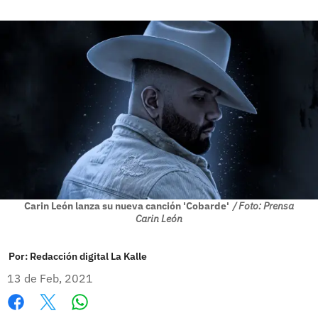
Carin León lanza su nueva canción 'Cobarde'
/ Foto: Prensa
Carin León
Por:
Redacción digital La Kalle
13 de Feb, 2021
Whatsapp
Facebook
X