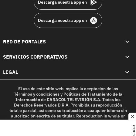
Descarga nuestra app en
Descarga nuestra app en
RED DE PORTALES
SERVICIOS CORPORATIVOS
LEGAL
El uso de este sitio web implica la aceptación de los
Términos y condiciones
y
Políticas de Tratamiento de la
Información
de
CARACOL TELEVISIÓN S.A.
Todos los
Derechos Reservados D.R.A. Prohibida su reproducción
total o parcial, así como su traducción a cualquier idioma sin
autorización escrita de su titular. Reproduction in whole or
c
in part, or translation without written permission is
prohibited. All rights reserved 2025.
PUBLICIDAD