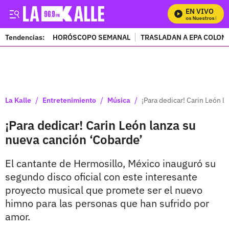
EN VIVO
Mira Todos Nuestros Progr
Tendencias:
HORÓSCOPO SEMANAL
TRASLADAN A EPA COLOM
PUBLICIDAD
/
/
/
La Kalle
Entretenimiento
Música
¡Para dedicar! Carin León l
¡Para dedicar! Carin León lanza su
nueva canción ‘Cobarde’
El cantante de Hermosillo, México inauguró su
segundo disco oficial con este interesante
proyecto musical que promete ser el nuevo
himno para las personas que han sufrido por
amor.