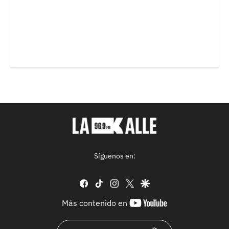
Síguenos en:
facebook
tiktok
instagram
twitter
google
youtube-
Más contenido en
footer