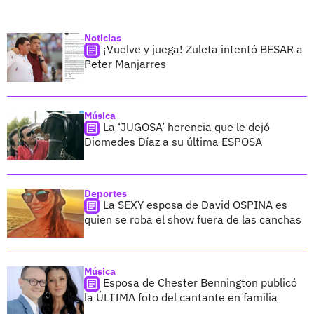
Noticias
¡Vuelve y juega! Zuleta intentó BESAR a
Peter Manjarres
Música
La ‘JUGOSA’ herencia que le dejó
Diomedes Díaz a su última ESPOSA
Deportes
La SEXY esposa de David OSPINA es
quien se roba el show fuera de las canchas
Música
Esposa de Chester Bennington publicó
la ÚLTIMA foto del cantante en familia