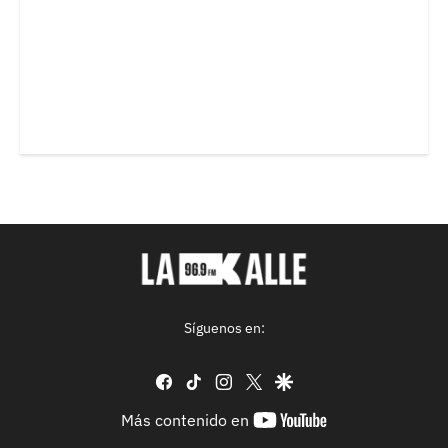
Síguenos en:
facebook
tiktok
instagram
twitter
google
youtube-
Más contenido en
footer