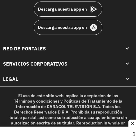
Descarga nuestra app en
Descarga nuestra app en
RED DE PORTALES
SERVICIOS CORPORATIVOS
LEGAL
El uso de este sitio web implica la aceptación de los
Términos y condiciones
y
Políticas de Tratamiento de la
Información
de
CARACOL TELEVISIÓN S.A.
Todos los
Derechos Reservados D.R.A. Prohibida su reproducción
total o parcial, así como su traducción a cualquier idioma sin
autorización escrita de su titular. Reproduction in whole or
c
in part, or translation without written permission is
prohibited. All rights reserved 2025.