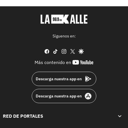
Síguenos en:
facebook
tiktok
instagram
twitter
google
youtube-
Más contenido en
footer
Descarga nuestra app en
Descarga nuestra app en
RED DE PORTALES