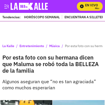
EN VIVO
Mira Todo
Tendencias:
HORÓSCOPO SEMANAL
ENCUENTRAN A SILLETER
PUBLICIDAD
/
/
/
La Kalle
Entretenimiento
Música
Por esta foto con su herma
Por esta foto con su hermana dicen
que Maluma se robó toda la BELLEZA
de la familia
Algunos aseguran que “no es tan agraciada”
como muchos esperarían