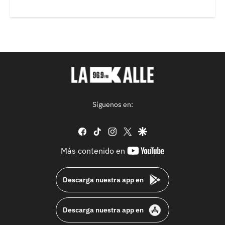
Síguenos en:
facebook
tiktok
instagram
twitter
google
youtube-
Más contenido en
footer
Descarga nuestra app en
Descarga nuestra app en