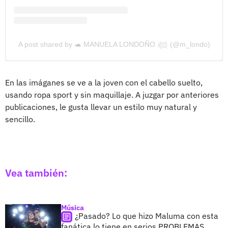
A post shared by 🐢 MANUELA LONDOÑO 𓆉︎ (@m_londo)
En las imáganes se ve a la joven con el cabello suelto,
usando ropa sport y sin maquillaje. A juzgar por anteriores
publicaciones, le gusta llevar un estilo muy natural y
sencillo.
Vea también:
Música
¿Pasado? Lo que hizo Maluma con esta
fanática lo tiene en serios PROBLEMAS