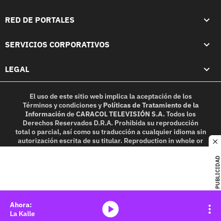
RED DE PORTALES
SERVICIOS CORPORATIVOS
LEGAL
El uso de este sitio web implica la aceptación de los
Términos y condiciones
y
Políticas de Tratamiento de la
Información
de
CARACOL TELEVISIÓN S.A.
Todos los
Derechos Reservados D.R.A. Prohibida su reproducción
total o parcial, así como su traducción a cualquier idioma sin
autorización escrita de su titular. Reproduction in whole or
c
in part, or translation without written permission is
prohibited. All rights reserved 2025.
PUBLICIDAD
MIEMBRO DE:
media-icon
La Kalle