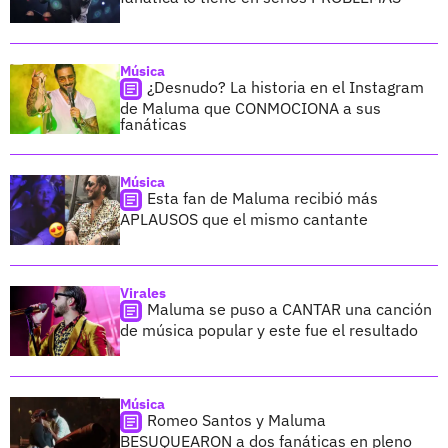
Música
¿Desnudo? La historia en el Instagram
de Maluma que CONMOCIONA a sus
fanáticas
Música
Esta fan de Maluma recibió más
APLAUSOS que el mismo cantante
Virales
Maluma se puso a CANTAR una canción
de música popular y este fue el resultado
Música
Romeo Santos y Maluma
BESUQUEARON a dos fanáticas en pleno