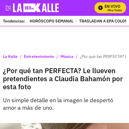
EN VIVO
Mira Todos Nues
Tendencias:
HORÓSCOPO SEMANAL
TRASLADAN A EPA COLOM
PUBLICIDAD
/
/
/
La Kalle
Entretenimiento
Música
¿Por qué tan PERFECTA? Le
¿Por qué tan PERFECTA? Le llueven
pretendientes a Claudia Bahamón por
esta foto
Un simple detalle en la imagen le despertó
amor a más de uno.