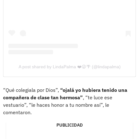
A post shared by LindaPalma ❤️😜🌴 (@lindapalma)
“Qué colegiala por Dios”,
“ojalá yo hubiera tenido una
compañera de clase tan hermosa”
, “te luce ese
vestuario”, “le haces honor a tu nombre así”, le
comentaron.
PUBLICIDAD