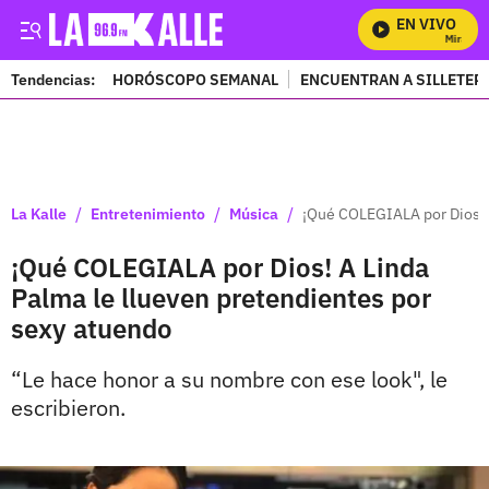
EN VIVO
Mira Todo
Tendencias:
HORÓSCOPO SEMANAL
ENCUENTRAN A SILLETER
PUBLICIDAD
/
/
/
La Kalle
Entretenimiento
Música
¡Qué COLEGIALA por Dios! A
¡Qué COLEGIALA por Dios! A Linda
Palma le llueven pretendientes por
sexy atuendo
“Le hace honor a su nombre con ese look", le
escribieron.