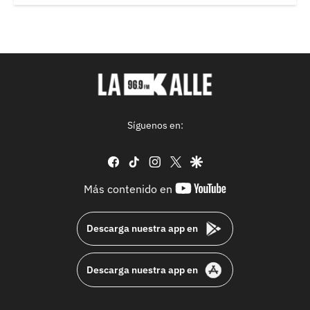
Síguenos en:
facebook
tiktok
instagram
twitter
google
youtube-
Más contenido en
footer
Descarga nuestra app en
Descarga nuestra app en