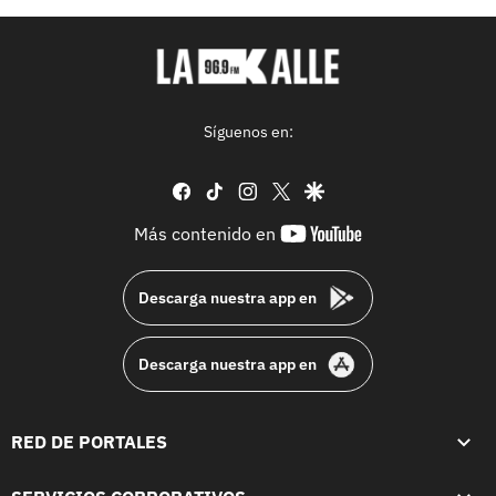
Síguenos en:
facebook
tiktok
instagram
twitter
google
youtube-
Más contenido en
footer
Descarga nuestra app en
Descarga nuestra app en
RED DE PORTALES