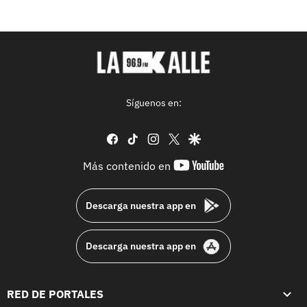
Síguenos en:
facebook
tiktok
instagram
twitter
google
youtube-
Más contenido en
footer
Descarga nuestra app en
Descarga nuestra app en
RED DE PORTALES