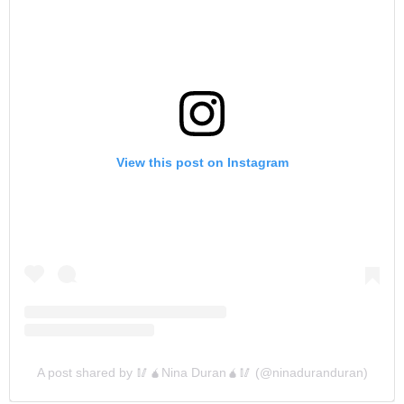
View this post on Instagram
A post shared by 🥢🧉Nina Duran🧉🥢 (@ninaduranduran)