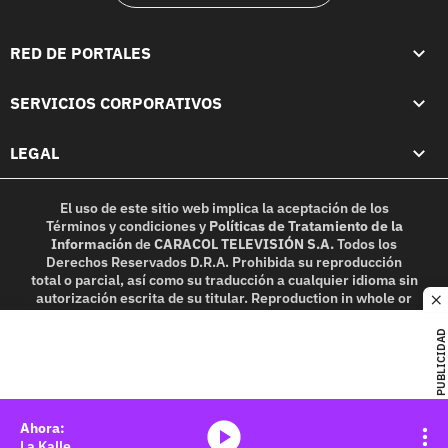
RED DE PORTALES
SERVICIOS CORPORATIVOS
LEGAL
El uso de este sitio web implica la aceptación de los
Términos y condiciones
y
Políticas de Tratamiento de la
Información
de
CARACOL TELEVISIÓN S.A.
Todos los
Derechos Reservados D.R.A. Prohibida su reproducción
total o parcial, así como su traducción a cualquier idioma sin
autorización escrita de su titular. Reproduction in whole or
c
in part, or translation without written permission is
prohibited. All rights reserved 2025.
PUBLICIDAD
MIEMBRO DE:
media-icon
La Kalle