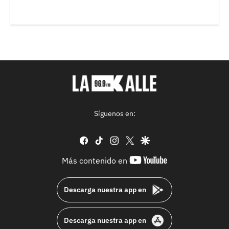
Síguenos en:
facebook
tiktok
instagram
twitter
google
youtube-
Más contenido en
footer
Descarga nuestra app en
Descarga nuestra app en