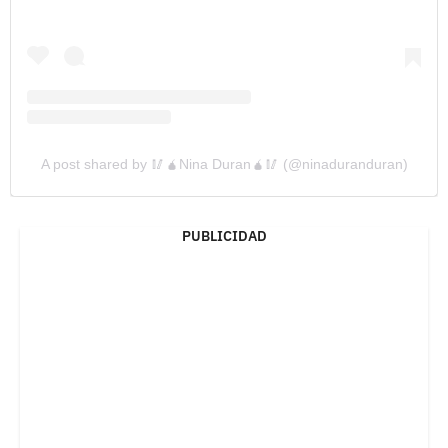
A post shared by 🥢🧉Nina Duran🧉🥢 (@ninaduranduran)
PUBLICIDAD