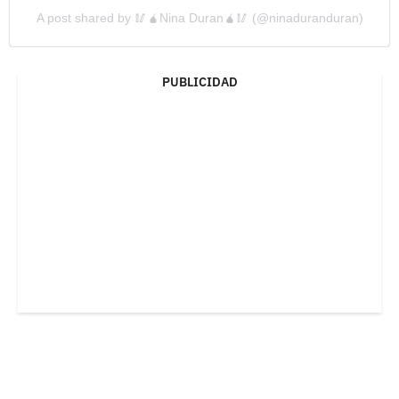
A post shared by 🥢🧉Nina Duran🧉🥢 (@ninaduranduran)
PUBLICIDAD