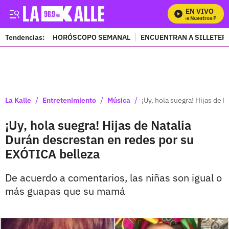
EN VIVO
Mira Todos Nuestros Program
Tendencias:
HORÓSCOPO SEMANAL
ENCUENTRAN A SILLETER
PUBLICIDAD
/
/
/
La Kalle
Entretenimiento
Música
¡Uy, hola suegra! Hijas de
¡Uy, hola suegra! Hijas de Natalia
Durán descrestan en redes por su
EXÓTICA belleza
De acuerdo a comentarios, las niñas son igual o
más guapas que su mamá