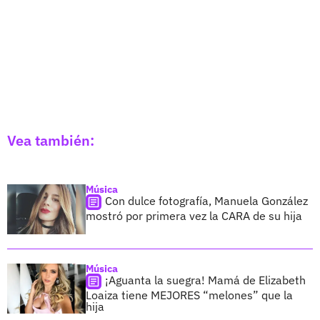
Vea también:
Música
Con dulce fotografía, Manuela González
mostró por primera vez la CARA de su hija
Música
¡Aguanta la suegra! Mamá de Elizabeth
Loaiza tiene MEJORES “melones” que la
hija