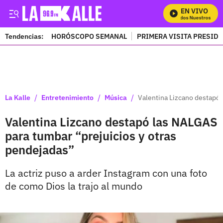
EN VIVO
Mira Todos Nuestros Progr
Tendencias:
HORÓSCOPO SEMANAL
PRIMERA VISITA PRESID
PUBLICIDAD
/
/
/
La Kalle
Entretenimiento
Música
Valentina Lizcano destapó 
Valentina Lizcano destapó las NALGAS
para tumbar “prejuicios y otras
pendejadas”
La actriz puso a arder Instagram con una foto
de como Dios la trajo al mundo