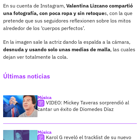
En su cuenta de Instagram,
Valentina Lizcano compartió
una fotografía,
con poca ropa y sin retoque
s, con la que
pretende que sus seguidores reflexionen sobre los mitos
alrededor de los ‘cuerpos perfectos’.
En la imagen sale la actriz dando la espalda a la cámara,
desnuda y usando solo unas medias de malla
, las cuales
dejan ver totalmente la cola.
Últimas noticias
Música
VIDEO: Mickey Taveras sorprendió al
cantar un éxito de Diomedes Díaz
Música
Karol G reveló el tracklist de su nuevo