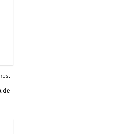
nes.
a de