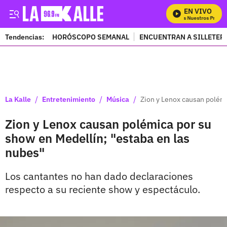
EN VIVO
Mira Todos Nuestros Program
Tendencias:
HORÓSCOPO SEMANAL
ENCUENTRAN A SILLETER
PUBLICIDAD
/
/
/
La Kalle
Entretenimiento
Música
Zion y Lenox causan polémi
Zion y Lenox causan polémica por su
show en Medellín; "estaba en las
nubes"
Los cantantes no han dado declaraciones
respecto a su reciente show y espectáculo.