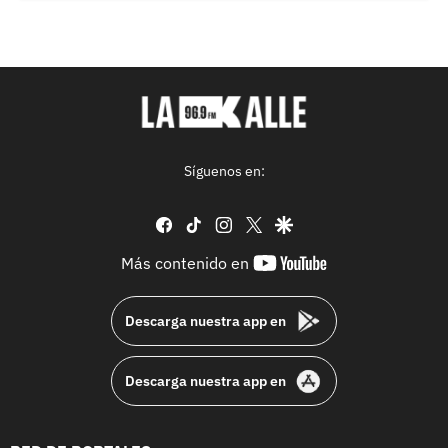
Síguenos en:
facebook
tiktok
instagram
twitter
google
youtube-
Más contenido en
footer
Descarga nuestra app en
Descarga nuestra app en