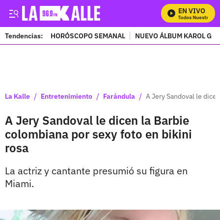
EN VIVO
Mira Todos Nuestros Pr
Tendencias:
HORÓSCOPO SEMANAL
NUEVO ÁLBUM KAROL G
PUBLICIDAD
/
/
/
La Kalle
Entretenimiento
Farándula
A Jery Sandoval le dicen
A Jery Sandoval le dicen la Barbie
colombiana por sexy foto en bikini
rosa
La actriz y cantante presumió su figura en
Miami.