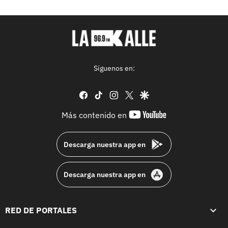
Síguenos en:
facebook
tiktok
instagram
twitter
google
youtube-
Más contenido en
footer
Descarga nuestra app en
Descarga nuestra app en
RED DE PORTALES