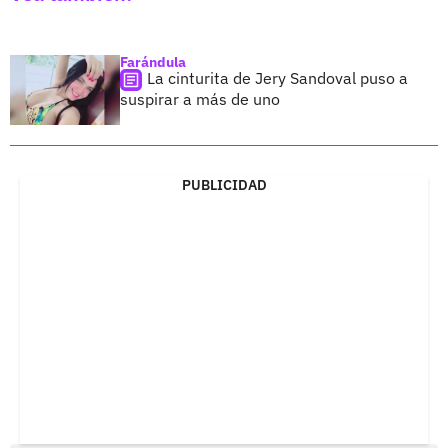
Farándula
La cinturita de Jery Sandoval puso a
suspirar a más de uno
PUBLICIDAD