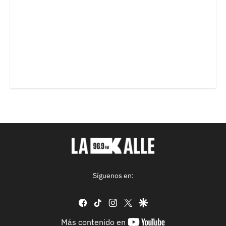
Síguenos en:
facebook
tiktok
instagram
twitter
google
youtube-
Más contenido en