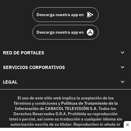
footer
Descarga nuestra app en
Descarga nuestra app en
RED DE PORTALES
SERVICIOS CORPORATIVOS
LEGAL
El uso de este sitio web implica la aceptación de los
Términos y condiciones
y
Políticas de Tratamiento de la
Información
de
CARACOL TELEVISIÓN S.A.
Todos los
Derechos Reservados D.R.A. Prohibida su reproducción
total o parcial, así como su traducción a cualquier idioma sin
autorización escrita de su titular. Reproduction in whole or
c
in part, or translation without written permission is